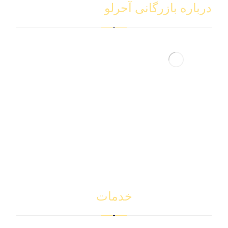
درباره بازرگانی آحرلو
شرکت بازرگانی آجرلو با سال‌ها تجربه و تخصص در حوزه
بازرگانی بین‌المللی، به عنوان همراهی مطمئن در کنار تجار
و بازرگانان محترم ایستاده است. ما با بهره‌گیری از دانش
روز و شبکه‌ای گسترده، خدمات جامع واردات، صادرات و
ترخیص کالا را با بالاترین سرعت، دقت و رعایت کامل
مقررات ارائه می‌دهیم.
خدمات