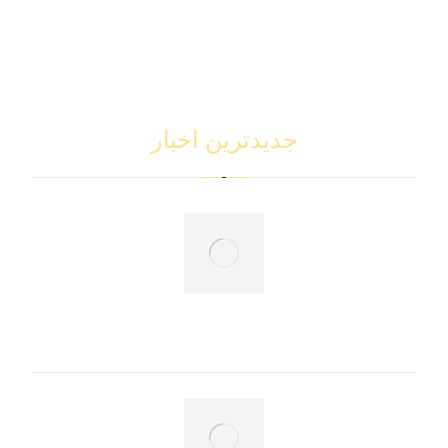
خرید اپلیکیشن
طراحی اپلیکیشن
اپلیکیشن آماده
جدیدترین اخبار
محاسبه دقیق هزینه‌های واردات: از خرید تا تحویل کالا
آوریل 7, 2025