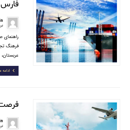
فارس
in
فوریه
راهنمای ص
عربستان، ق
ادامه 
فرصت‌ه
in
فوریه