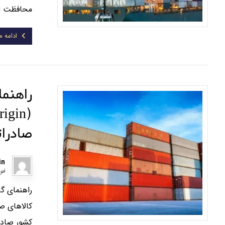
محافظت از 
ادامه 
راهنما
صادرات
in
فوریه 
کالاهای صا
کشور صادرک