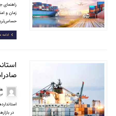
راهنمای جا
حساس‌ترین
ادامه 
استاند
صادرات
in
فوریه 
استاندارده