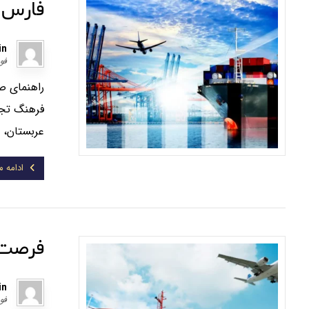
فارس
in
فوریه
راهنمای ص
عربستان، ق
ادامه 
فرصت‌ه
in
فوریه