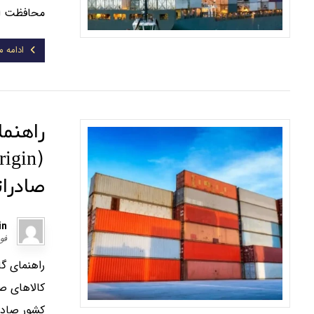
محافظت از 
ادامه 
راهنما
صادرات
in
فوریه 
کالاهای صا
کشور صادرک