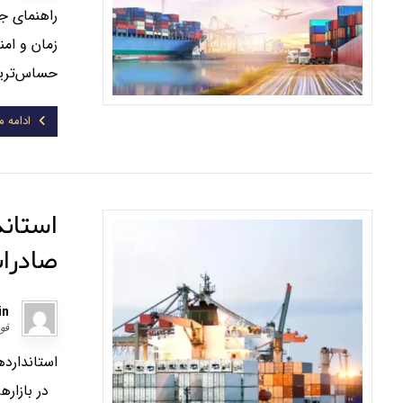
راهنمای جا
حساس‌ترین
ادامه 
استاند
صادرات
in
فوریه 
استاندارده