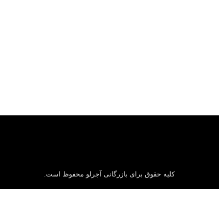
واردات کالاهای سرمایه‌ای؛ راهبردهای تأمین تکنولوژی و مدیریت
هزینه‌های بلندمدت
ژانویه ۲۳, ۲۰۲۶
کلیه حقوق برای بازرگانی آجرلو محفوظ است.