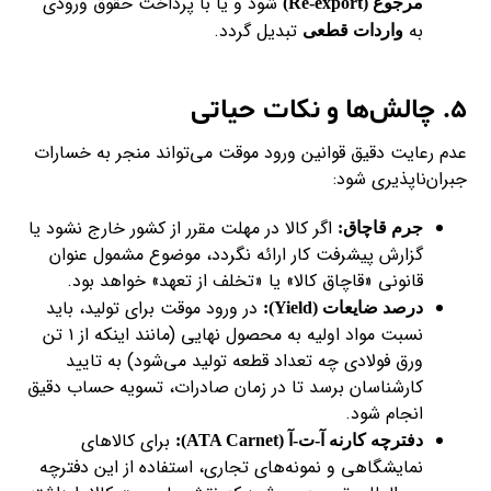
شود و یا با پرداخت حقوق ورودی
مرجوع (Re-export)
به
تبدیل گردد.
واردات قطعی
۵. چالش‌ها و نکات حیاتی
عدم رعایت دقیق قوانین ورود موقت می‌تواند منجر به خسارات
جبران‌ناپذیری شود:
اگر کالا در مهلت مقرر از کشور خارج نشود یا
جرم قاچاق:
گزارش پیشرفت کار ارائه نگردد، موضوع مشمول عنوان
قانونی «قاچاق کالا» یا «تخلف از تعهد» خواهد بود.
در ورود موقت برای تولید، باید
درصد ضایعات (Yield):
نسبت مواد اولیه به محصول نهایی (مانند اینکه از ۱ تن
ورق فولادی چه تعداد قطعه تولید می‌شود) به تایید
کارشناسان برسد تا در زمان صادرات، تسویه حساب دقیق
انجام شود.
برای کالاهای
دفترچه کارنه آ-ت-آ (ATA Carnet):
نمایشگاهی و نمونه‌های تجاری، استفاده از این دفترچه