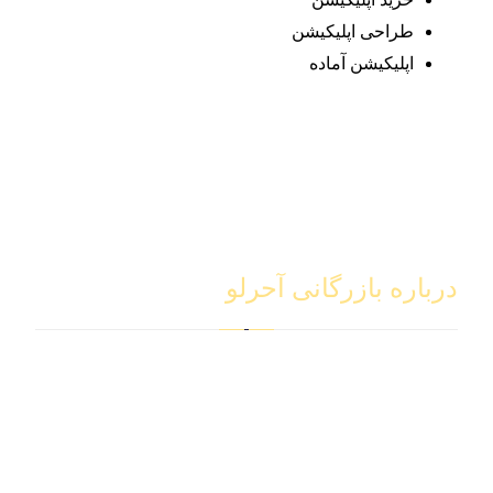
طراحی اپلیکیشن
اپلیکیشن آماده
درباره بازرگانی آحرلو
شرکت بازرگانی آجرلو با سال‌ها تجربه و تخصص در حوزه
بازرگانی بین‌المللی، به عنوان همراهی مطمئن در کنار تجار
و بازرگانان محترم ایستاده است. ما با بهره‌گیری از دانش
روز و شبکه‌ای گسترده، خدمات جامع واردات، صادرات و