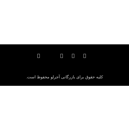
واردات مواد اولیه: چالش‌ها، فرصت‌ها و راهکارها برای تولید در ایران
آوریل ۹, ۲۰۲۵
کلیه حقوق برای بازرگانی آجرلو محفوظ است.