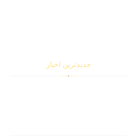
سئو سایت
خرید سایت
طراحی سایت
خرید اپلیکیشن
طراحی اپلیکیشن
اپلیکیشن آماده
جدیدترین اخبار
انتخاب کد تعرفه HS صحیح
ژانویه 17, 2026